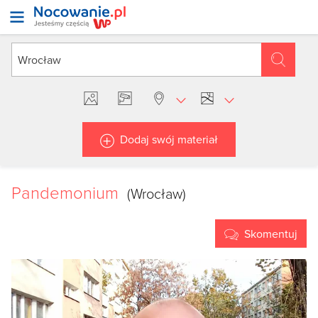
Dodaj swój materiał
Pandemonium
(Wrocław)
Skomentuj