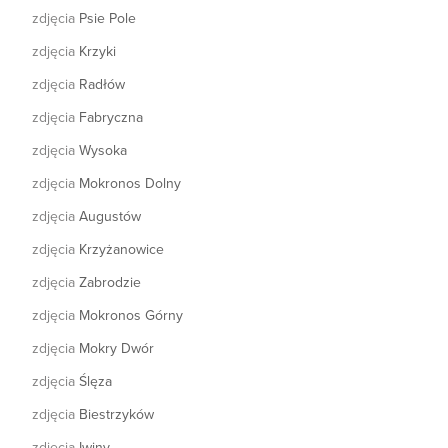
zdjęcia
Psie Pole
zdjęcia
Krzyki
zdjęcia
Radłów
zdjęcia
Fabryczna
zdjęcia
Wysoka
zdjęcia
Mokronos Dolny
zdjęcia
Augustów
zdjęcia
Krzyżanowice
zdjęcia
Zabrodzie
zdjęcia
Mokronos Górny
zdjęcia
Mokry Dwór
zdjęcia
Ślęza
zdjęcia
Biestrzyków
zdjęcia
Iwiny