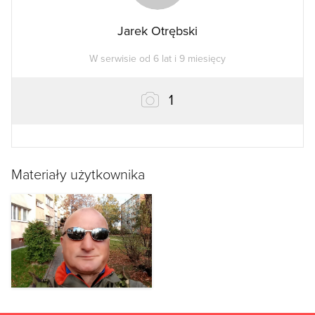
Jarek Otrębski
W serwisie od 6 lat i 9 miesięcy
zdjęcie
1
Materiały użytkownika