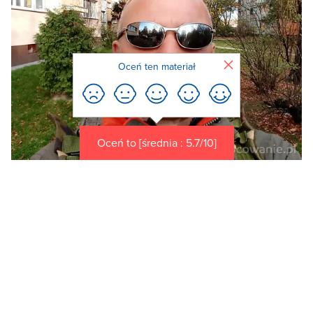
Zamknij
Oceń ten materiał
Oceń to [średnia : 5.7/10]