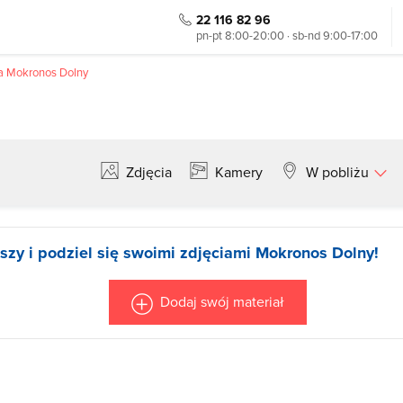
22 116 82 96
pn-pt 8:00-20:00 · sb-nd 9:00-17:00
a Mokronos Dolny
Zdjęcia
Kamery
W pobliżu
Szukaj
szy i podziel się swoimi zdjęciami Mokronos Dolny!
Dodaj swój materiał