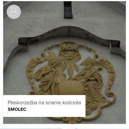
Płaskorzeźba na scianie kościoła
SMOLEC