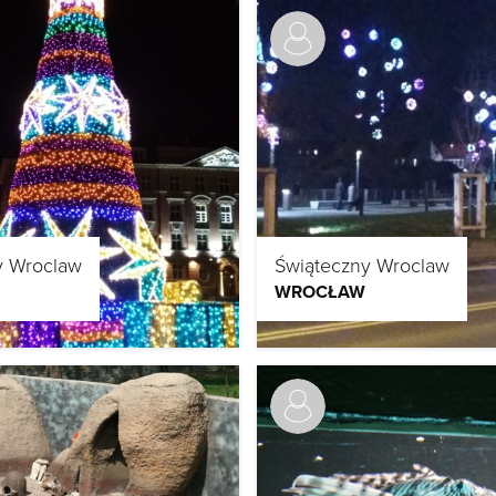
y Wroclaw
Świąteczny Wroclaw
WROCŁAW