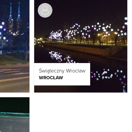
Świąteczny Wroclaw
WROCŁAW