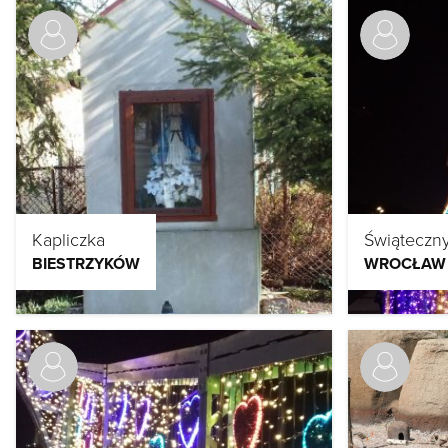
Kapliczka
Świąteczn
BIESTRZYKÓW
WROCŁAW