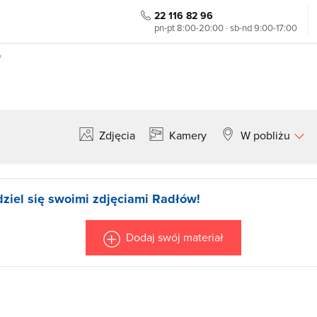
22 116 82 96
pn-pt 8:00-20:00 · sb-nd 9:00-17:00
w
Zdjęcia
Kamery
W pobliżu
Szukaj
dziel się swoimi zdjęciami Radłów!
Dodaj swój materiał