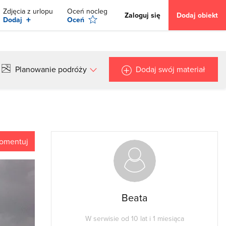
Zdjęcia z urlopu
Oceń nocleg
Zaloguj się
Dodaj obiekt
+
Dodaj
Oceń
Planowanie podróży
Dodaj swój materiał
omentuj
Beata
W serwisie od 10 lat i 1 miesiąca