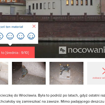
Zamknij
ceń ten materiał
to [średnia : 9/10]
zobacz w
eczkę do Wrocławia. Była to podróż po latach, gdyż ostatni ra
chciałoby się zamieszkać na zawsze. Mimo padającego deszczu