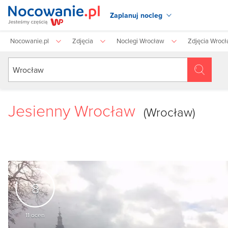
Zaplanuj nocleg
Nocowanie.pl
Zdjęcia
Noclegi Wrocław
Zdjęcia Wroc
Jesienny Wrocław
(Wrocław)
8
11
ocen