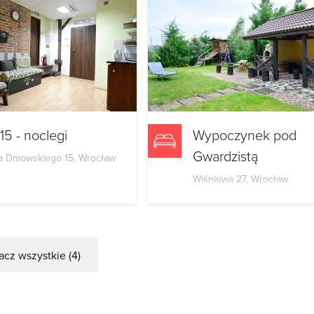
15 - noclegi
Wypoczynek pod
Gwardzistą
 Dmowskiego 15, Wrocław
Wiśniowa 27, Wrocław
cz wszystkie (4)