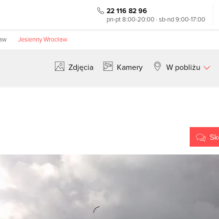
22 116 82 96
pn-pt 8:00-20:00 · sb-nd 9:00-17:00
ław
Jesienny Wrocław
Zdjęcia
Kamery
W pobliżu
Szukaj
Sk