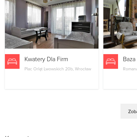
Kwatery Dla Firm
Baza 
Plac Orląt Lwowskich 20b, Wrocław
Romana
Zoba