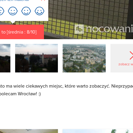
to [średnia : 8/10]
zobacz w
iasto ma wiele ciekawych miejsc, które warto zobaczyć. Nieprzy
 polecam Wrocław! :)