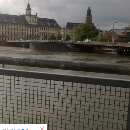
Zamknij
ceń ten materiał