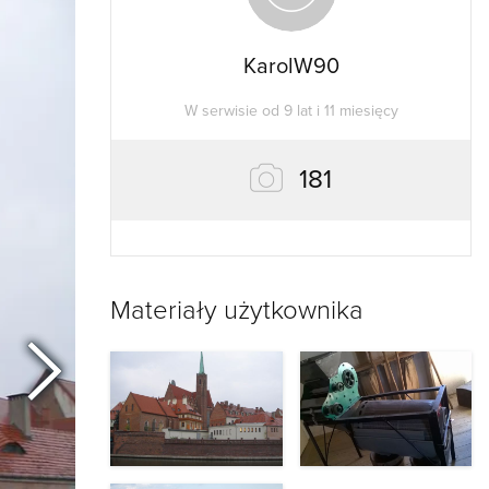
KarolW90
W serwisie od 9 lat i 11 miesięcy
zdjęć
181
Materiały użytkownika
Następny