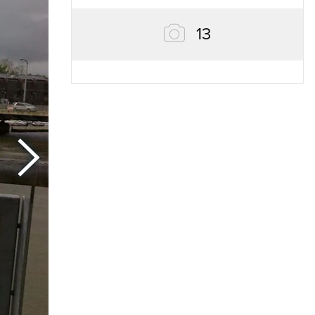
zdjęć
13
Następny