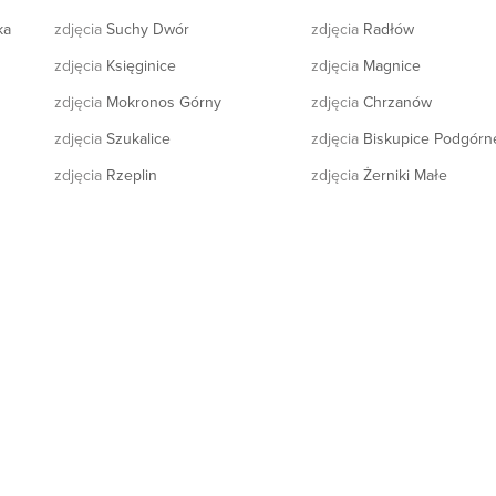
ka
zdjęcia
Suchy Dwór
zdjęcia
Radłów
zdjęcia
Księginice
zdjęcia
Magnice
zdjęcia
Mokronos Górny
zdjęcia
Chrzanów
zdjęcia
Szukalice
zdjęcia
Biskupice Podgórn
zdjęcia
Rzeplin
zdjęcia
Żerniki Małe