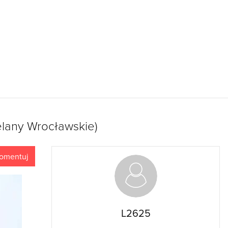
elany Wrocławskie)
omentuj
L2625