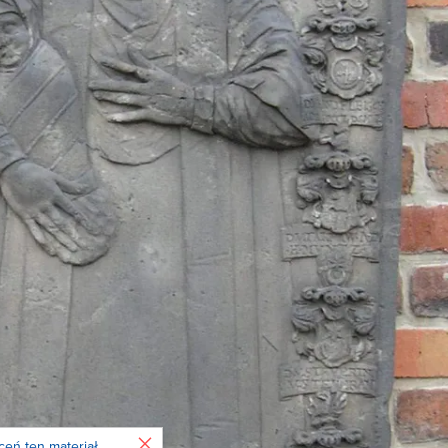
Zamknij
ceń ten materiał