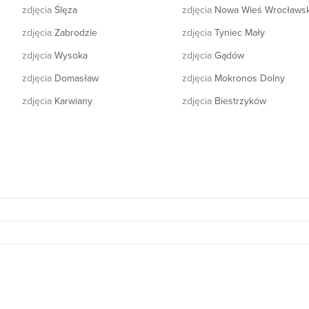
zdjęcia
Ślęza
zdjęcia
Nowa Wieś Wrocławs
zdjęcia
Zabrodzie
zdjęcia
Tyniec Mały
zdjęcia
Wysoka
zdjęcia
Gądów
zdjęcia
Domasław
zdjęcia
Mokronos Dolny
zdjęcia
Karwiany
zdjęcia
Biestrzyków