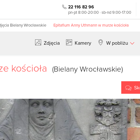
22 116 82 96
pn-pt 8:00-20:00 · sb-nd 9:00-17:00
jęcia Bielany Wrocławskie
Epitafium Anny Uthmann w murze kościoła
Zdjęcia
Kamery
W pobliżu
Szukaj
ze kościoła
(Bielany Wrocławskie)
Sk