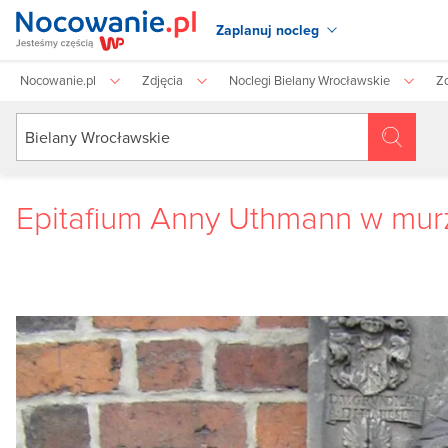
Zaplanuj nocleg
Nocowanie.pl
Zdjęcia
Noclegi Bielany Wrocławskie
Zd
Epitafium Anny Uthmann w mur