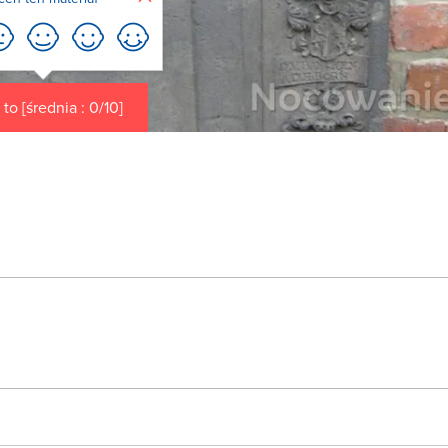
to [średnia : 0/10]