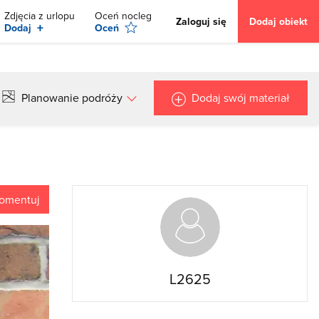
Zdjęcia z urlopu
Oceń nocleg
Zaloguj się
Dodaj obiekt
+
Dodaj
Oceń
Planowanie podróży
Dodaj swój materiał
omentuj
L2625