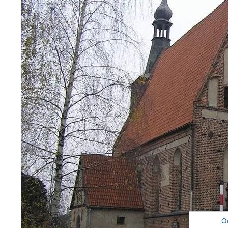
1
ocena
O