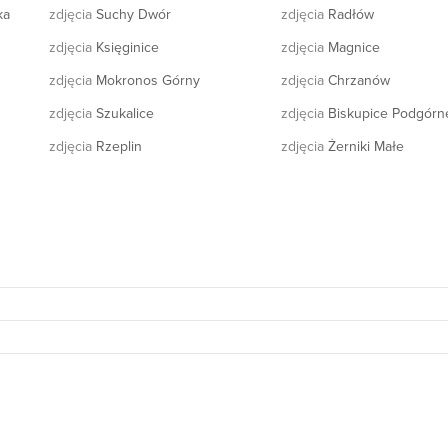
ka
zdjęcia
Suchy Dwór
zdjęcia
Radłów
zdjęcia
Księginice
zdjęcia
Magnice
zdjęcia
Mokronos Górny
zdjęcia
Chrzanów
zdjęcia
Szukalice
zdjęcia
Biskupice Podgórn
zdjęcia
Rzeplin
zdjęcia
Żerniki Małe