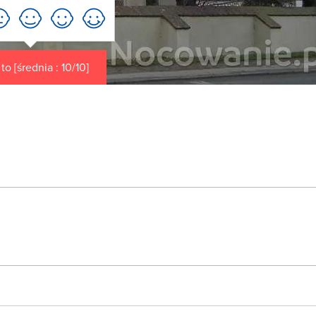
o [średnia : 10/10]