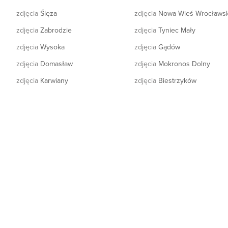
zdjęcia
Ślęza
zdjęcia
Nowa Wieś Wrocławs
zdjęcia
Zabrodzie
zdjęcia
Tyniec Mały
zdjęcia
Wysoka
zdjęcia
Gądów
zdjęcia
Domasław
zdjęcia
Mokronos Dolny
zdjęcia
Karwiany
zdjęcia
Biestrzyków