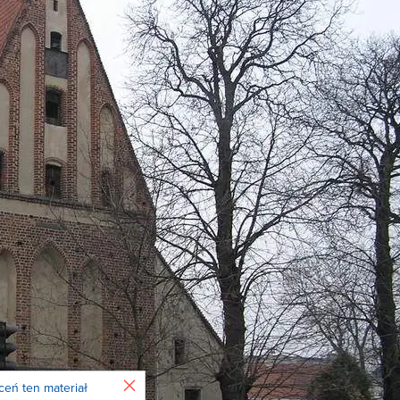
Zamknij
ceń ten materiał