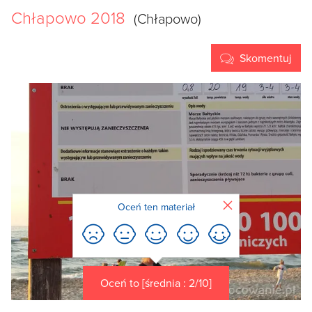
Chłapowo 2018
(Chłapowo)
Skomentuj
Zamknij
Oceń ten materiał
Oceń to [średnia : 2/10]