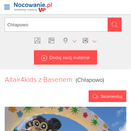
Dodaj swój materiał
Altair4kids z Basenem
(Chłapowo)
Skomentuj