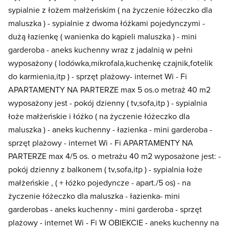
sypialnie z łożem małżeńskim ( na życzenie łóżeczko dla
maluszka ) - sypialnie z dwoma łóżkami pojedynczymi -
dużą łazienkę ( wanienka do kąpieli maluszka ) - mini
garderoba - aneks kuchenny wraz z jadalnią w pełni
wyposażony ( lodówka,mikrofala,kuchenkę czajnik,fotelik
do karmienia,itp ) - sprzęt plażowy- internet Wi - Fi
APARTAMENTY NA PARTERZE max 5 os.o metraż 40 m2
wyposażony jest - pokój dzienny ( tv,sofa,itp ) - sypialnia
łoże małżeńskie i łóżko ( na życzenie łóżeczko dla
maluszka ) - aneks kuchenny - łazienka - mini garderoba -
sprzęt plażowy - internet Wi - Fi APARTAMENTY NA
PARTERZE max 4/5 os. o metrażu 40 m2 wyposażone jest: -
pokój dzienny z balkonem ( tv,sofa,itp ) - sypialnia łoże
małżeńskie , ( + łóżko pojedyncze - apart./5 os) - na
życzenie łóżeczko dla maluszka - łazienka- mini
garderobas - aneks kuchenny - mini garderoba - sprzęt
plażowy - internet Wi - Fi W OBIEKCIE - aneks kuchenny na