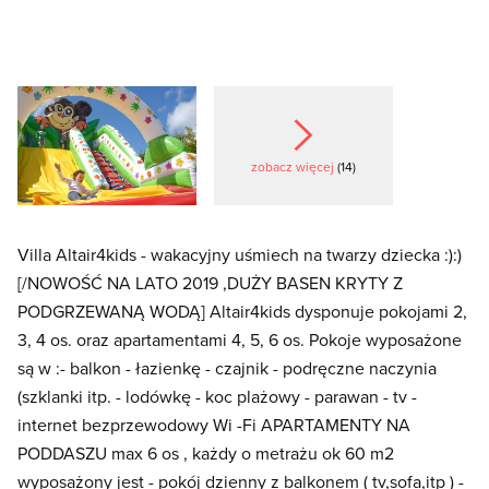
zobacz więcej
(14)
Villa Altair4kids - wakacyjny uśmiech na twarzy dziecka :):)
[/NOWOŚĆ NA LATO 2019 ,DUŻY BASEN KRYTY Z
PODGRZEWANĄ WODĄ] Altair4kids dysponuje pokojami 2,
3, 4 os. oraz apartamentami 4, 5, 6 os. Pokoje wyposażone
są w :- balkon - łazienkę - czajnik - podręczne naczynia
(szklanki itp. - lodówkę - koc plażowy - parawan - tv -
internet bezprzewodowy Wi -Fi APARTAMENTY NA
PODDASZU max 6 os , każdy o metrażu ok 60 m2
wyposażony jest - pokój dzienny z balkonem ( tv,sofa,itp ) -