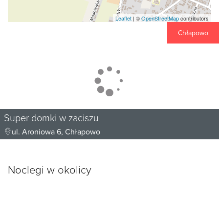
Leaflet
| ©
OpenStreetMap
contributors
Chłapowo
Super domki w zaciszu
ul. Aroniowa 6, Chłapowo
Noclegi w okolicy