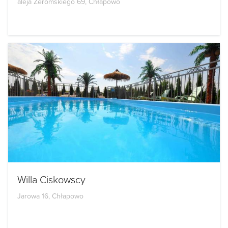
aleja Żeromskiego 69, Chłapowo
Willa Ciskowscy
Jarowa 16, Chłapowo