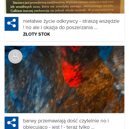
niełatwe życie odkrywcy - straszą wszędzie
! no ale i okazja do poszerzania ...
ZŁOTY STOK
barwy przemawiają dość czytelnie no i
obiecująco - jest ! - teraz tylko ...