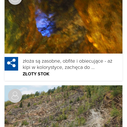
złoża są zasobne, obfite i obiecujące - aż
kipi w kolorystyce, zachęca do ...
ZŁOTY STOK