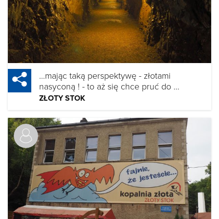
...mając taką perspektywę - złotami
nasyconą ! - to aż się chce pruć do ...
ZŁOTY STOK