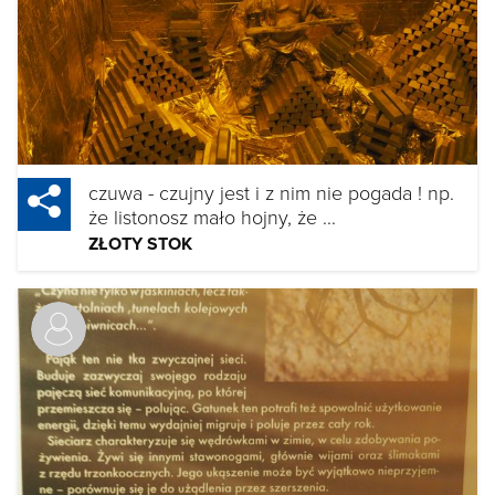
czuwa - czujny jest i z nim nie pogada ! np.
że listonosz mało hojny, że ...
ZŁOTY STOK