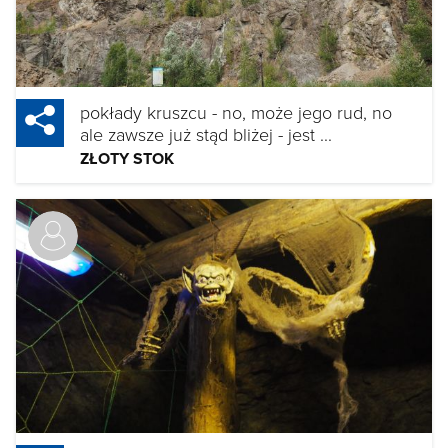
pokłady kruszcu - no, może jego rud, no
ale zawsze już stąd bliżej - jest ...
ZŁOTY STOK