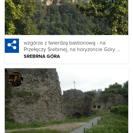
wzgórze z twierdzą bastionową - na
Przełęczy Srebrnej, na horyzoncie Góry ...
SREBRNA GÓRA