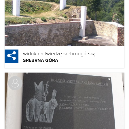
widok na twiedzę srebrnogórską
SREBRNA GÓRA