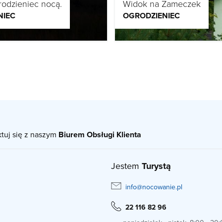
odzieniec nocą.
Widok na Zameczek
NIEC
OGRODZIENIEC
ktuj się z naszym
Biurem Obsługi Klienta
Jestem
Turystą
info@nocowanie.pl
22 116 82 96