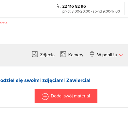
22 116 82 96
pn-pt 8:00-20:00 · sb-nd 9:00-17:00
ercie
Zdjęcia
Kamery
W pobliżu
Szukaj
odziel się swoimi zdjęciami Zawiercia!
Dodaj swój materiał