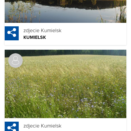
zdjecie Kumielsk
KUMIELSK
zdjecie Kumielsk