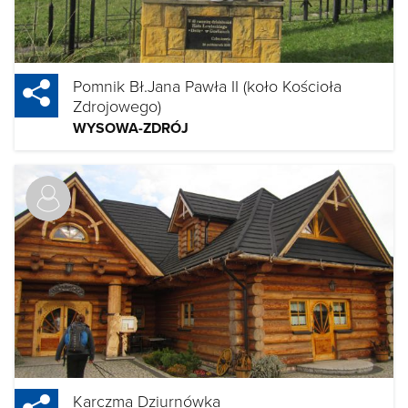
Pomnik Bł.Jana Pawła II (koło Kościoła
Zdrojowego)
WYSOWA-ZDRÓJ
Karczma Dziurnówka