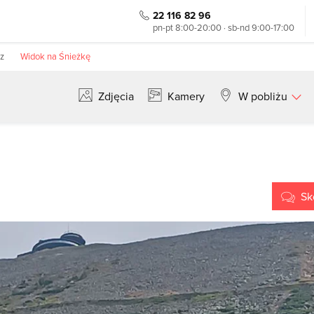
22 116 82 96
pn-pt 8:00-20:00 · sb-nd 9:00-17:00
cz
Widok na Śnieżkę
Zdjęcia
Kamery
W pobliżu
Szukaj
Sk