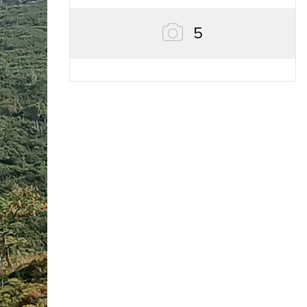
zdjęć
5