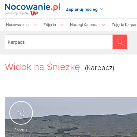
Zaplanuj nocleg
Nocowanie.pl
Zdjęcia
Noclegi Karpacz
Zdjęcia Karpa
Widok na Śnieżkę
(Karpacz)
10
1
ocena