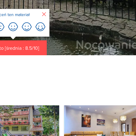
Zamknij
ceń ten materiał
o [średnia : 8.5/10]