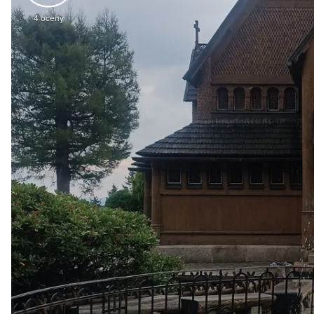
4
oceny