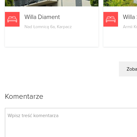
Willa Diament
Willa
Nad Łomnicą 6a, Karpacz
Armii K
Zoba
Komentarze