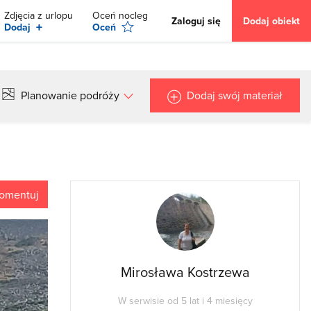
Zdjęcia z urlopu
Oceń nocleg
Zaloguj się
Dodaj obiekt
+
Dodaj
Oceń
Planowanie podróży
Dodaj swój materiał
omentuj
Mirosława Kostrzewa
W serwisie od 5 lat i 4 miesięcy