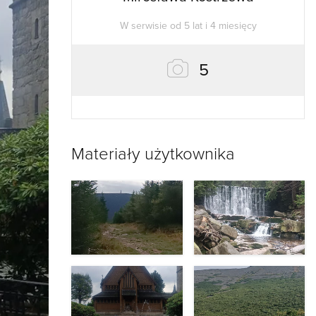
W serwisie od 5 lat i 4 miesięcy
zdjęć
5
Materiały użytkownika