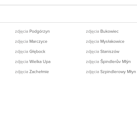
zdjęcia
Podgórzyn
zdjęcia
Bukowiec
zdjęcia
Marczyce
zdjęcia
Mysłakowice
zdjęcia
Głębock
zdjęcia
Staniszów
zdjęcia
Wielka Upa
zdjęcia
Špindlerův Mlýn
zdjęcia
Zachełmie
zdjęcia
Szpindlerowy Młyn