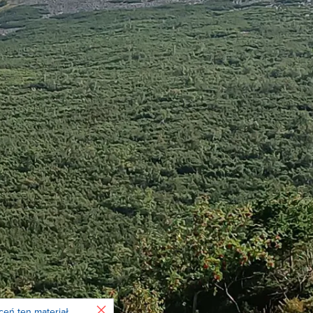
Zamknij
ceń ten materiał