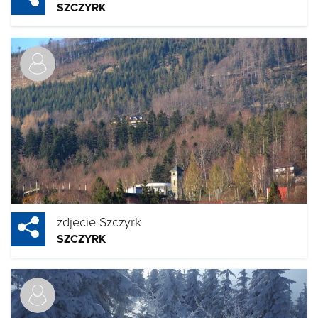
SZCZYRK
zdjecie Szczyrk
SZCZYRK