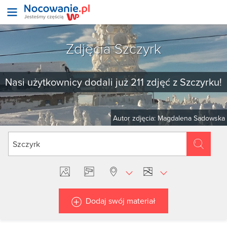
Zdjęcia Szczyrk
Nasi użytkownicy dodali już 211 zdjęć z Szczyrku!
Autor zdjęcia: Magdalena Sadowska
Dodaj swój materiał