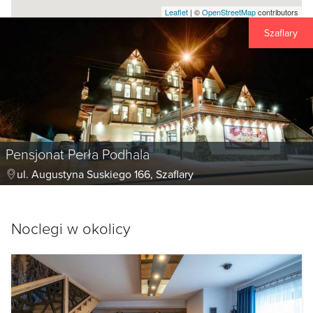
Leaflet
| ©
OpenStreetMap
contributors
Szaflary
Pensjonat Perła Podhala
ul. Augustyna Suskiego 166, Szaflary
Noclegi w okolicy