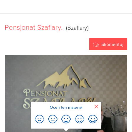
Pensjonat Szaflary.
(Szaflary)
Skomentuj
Zamknij
Oceń ten materiał