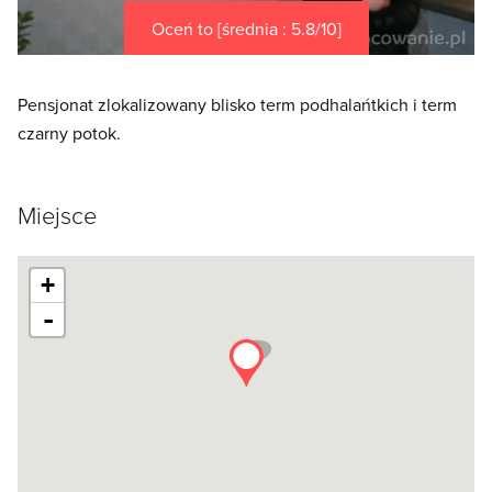
Oceń to [średnia : 5.8/10]
Pensjonat zlokalizowany blisko term podhalańtkich i term
czarny potok.
Miejsce
+
-