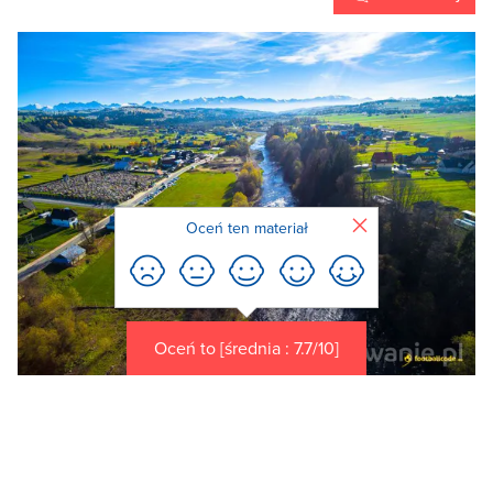
Zamknij
Oceń ten materiał
Oceń to [średnia : 7.7/10]