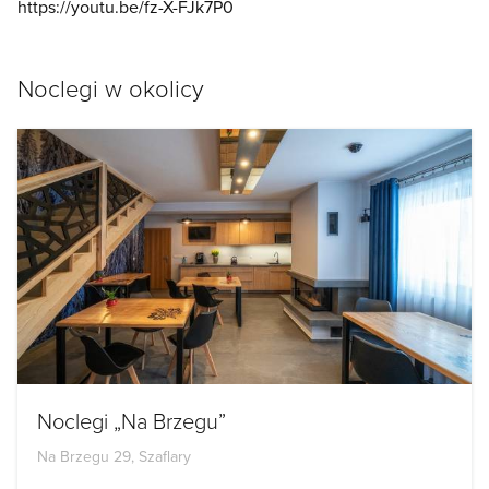
https://youtu.be/fz-X-FJk7P0
Noclegi w okolicy
Noclegi „Na Brzegu”
Na Brzegu 29, Szaflary