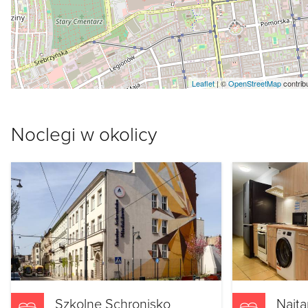
Leaflet
| ©
OpenStreetMap
contrib
Noclegi w okolicy
Szkolne Schronisko
Najta