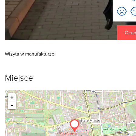
Oceń 
Wizyta w manufakturze
Miejsce
+
-