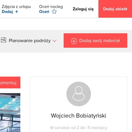
Zdjęcia z urlopu
Oceń nocleg
Zaloguj się
Dodaj obiekt
+
Dodaj
Oceń
Planowanie podróży
Dodaj swój materiał
omentuj
Wojciech Bobiatyński
W serwisie od 2 lat i 5 miesięcy