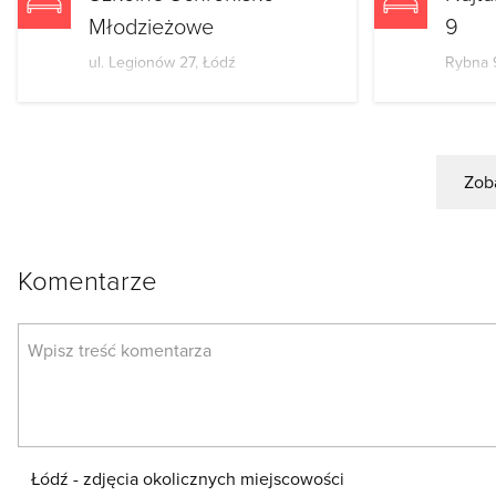
Młodzieżowe
9
ul. Legionów 27, Łódź
Rybna 
Zoba
Komentarze
Łódź - zdjęcia okolicznych miejscowości