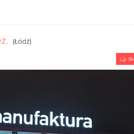
eż.
(Łódź)
Sk