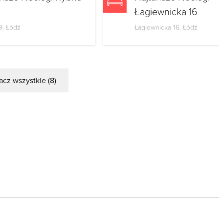
Łagiewnicka 16
9, Łódź
Łagiewnicka 16, Łódź
cz wszystkie (8)