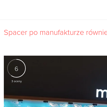
Spacer po manufakturze równi
6
3
oceny