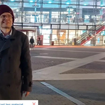
Zamknij
ceń ten materiał