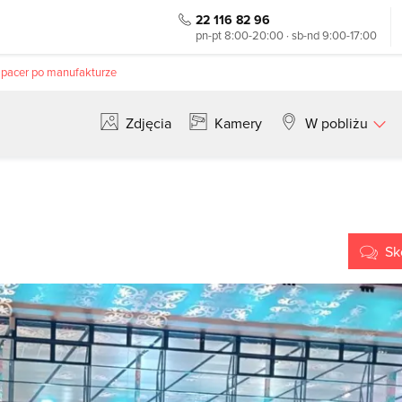
22 116 82 96
pn-pt 8:00-20:00 · sb-nd 9:00-17:00
pacer po manufakturze
Zdjęcia
Kamery
W pobliżu
Szukaj
Sk