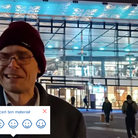
Zamknij
ceń ten materiał