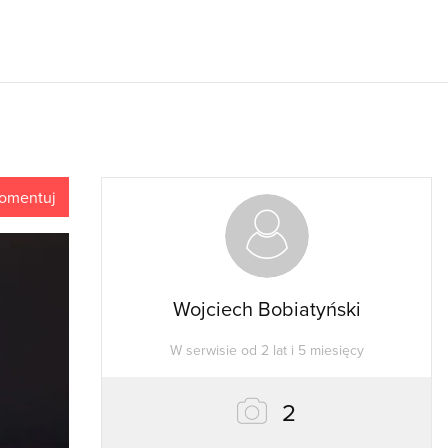
omentuj
Wojciech Bobiatyński
W serwisie od 2 lat i 5 miesięcy
zdjęcia
2