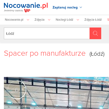
Zaplanuj nocleg
Nocowanie.pl
Zdjęcia
Noclegi Łódź
Zdjęcia Łódź
S
Spacer po manufakturze
(Łódź)
6
2
oceny