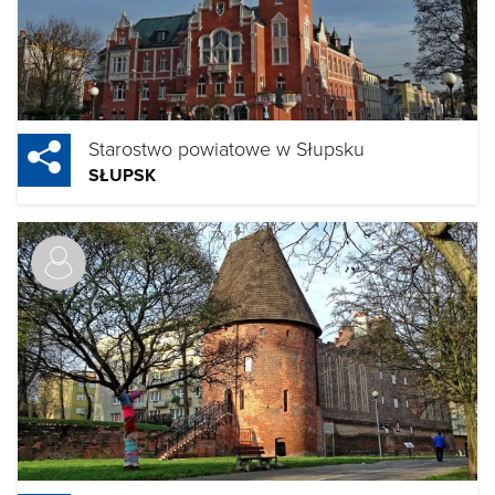
Starostwo powiatowe w Słupsku
SŁUPSK