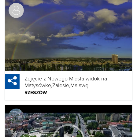
Zdjęcie z Nowego Miasta widok na
Matysówkę,Zalesie,Malawę.
RZESZÓW