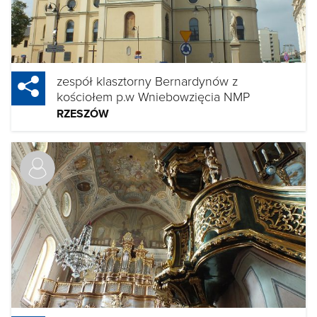
zespół klasztorny Bernardynów z
kościołem p.w Wniebowzięcia NMP
RZESZÓW