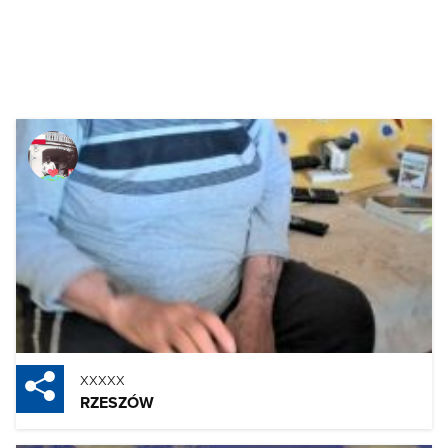
xxxxx
RZESZÓW