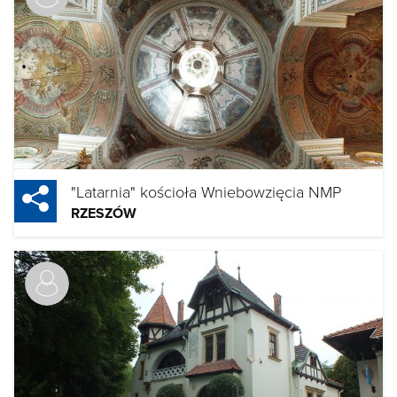
"Latarnia" kościoła Wniebowzięcia NMP
RZESZÓW