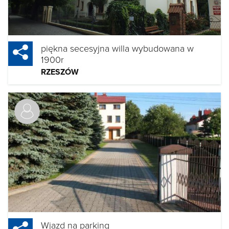
piękna secesyjna willa wybudowana w
1900r
RZESZÓW
Wjazd na parking