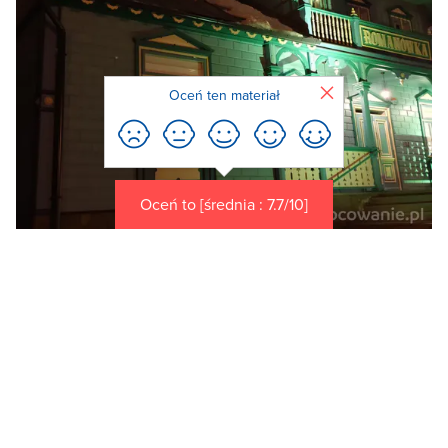
Zamknij
Oceń ten materiał
Oceń to [średnia : 7.7/10]