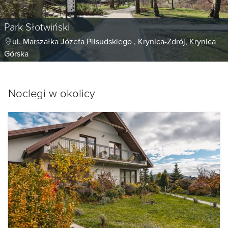
Park Słotwiński
ul. Marszałka Józefa Piłsudskiego , Krynica-Zdrój, Krynica
Górska
Noclegi w okolicy