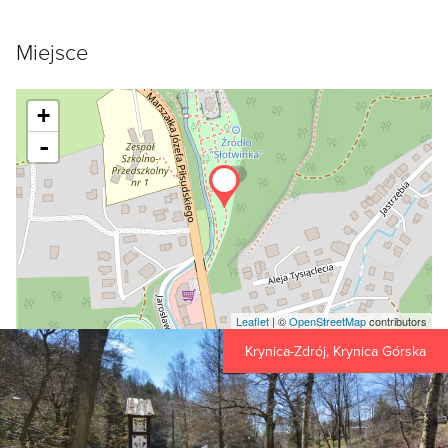
Miejsce
+
-
Leaflet
| ©
OpenStreetMap
contributors
Krynica-Zdrój, Krynica Górska