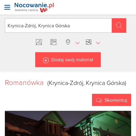
Dodaj swój materiał
Romanówka
(Krynica-Zdrój, Krynica Górska)
Skomentuj