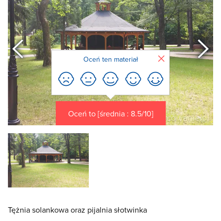
Poprzedni
Zamknij
Oceń ten materiał
Oceń to [średnia : 8.5/10]
Tężnia solankowa oraz pijalnia słotwinka