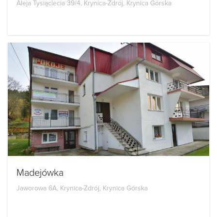
Aleja Tysiąclecia 39/4, Krynica-Zdrój, Krynica Górska
Madejówka
Jaworowa 6A, Krynica-Zdrój, Krynica Górska