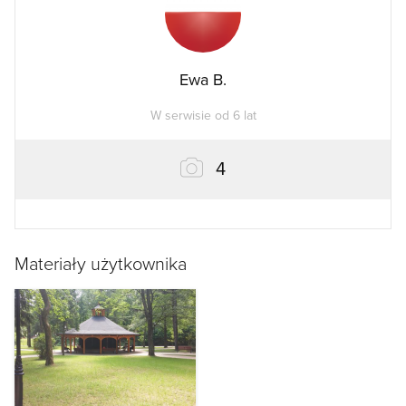
Ewa B.
W serwisie od 6 lat
zdjęcia
4
Materiały użytkownika