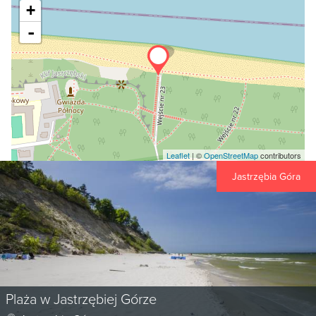
+
-
Leaflet
| ©
OpenStreetMap
contributors
Jastrzębia Góra
Plaża w Jastrzębiej Górze