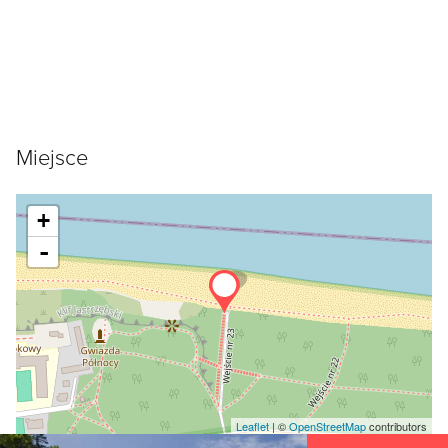
Miejsce
+
-
Leaflet
| ©
OpenStreetMap
contributors