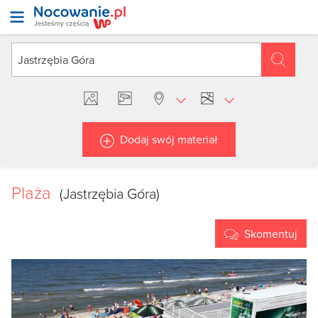
Dodaj swój materiał
Plaża
(Jastrzębia Góra)
Skomentuj