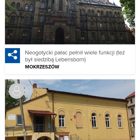
Neogotycki pałac pełnił wiele funkcji (też
był siedzibą Lebensborn)
MOKRZESZÓW