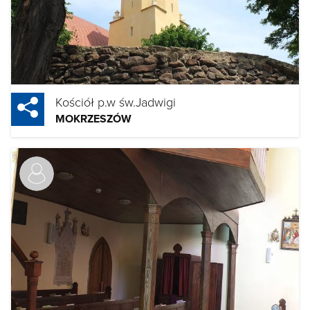
Kościół p.w św.Jadwigi
MOKRZESZÓW