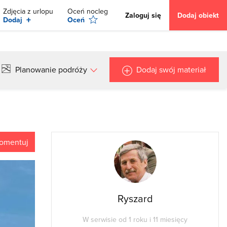
Zdjęcia z urlopu
Oceń nocleg
Zaloguj się
Dodaj obiekt
+
Dodaj
Oceń
Planowanie podróży
Dodaj swój materiał
omentuj
Ryszard
W serwisie od 1 roku i 11 miesięcy