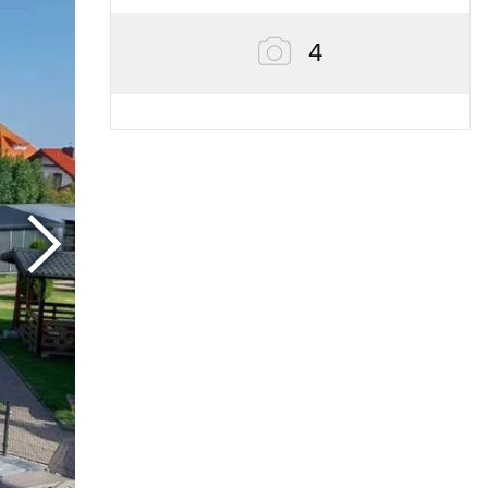
zdjęcia
4
Następny