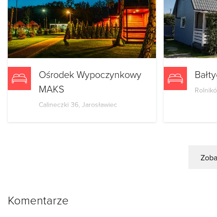
Ośrodek Wypoczynkowy
Bałty
MAKS
Rolnikó
Calineczki 36, Jarosławiec
Zoba
Komentarze