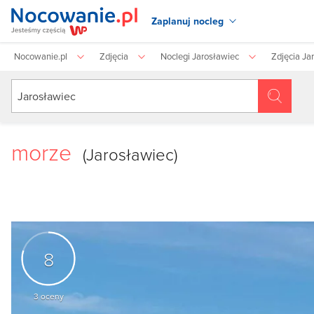
Zaplanuj nocleg
Nocowanie.pl
Zdjęcia
Noclegi Jarosławiec
Zdjęcia Ja
morze
(Jarosławiec)
8
3
oceny