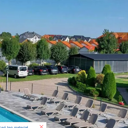
Zamknij
ceń ten materiał