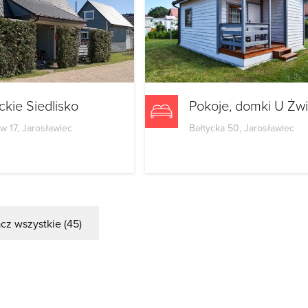
ckie Siedlisko
Pokoje, domki U Żwi
w 17, Jarosławiec
Bałtycka 50, Jarosławiec
cz wszystkie (45)