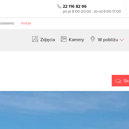
22 116 82 96
pn-pt 8:00-20:00 · sb-nd 9:00-17:00
rosławiec
morze
Zdjęcia
Kamery
W pobliżu
Szukaj
Sk