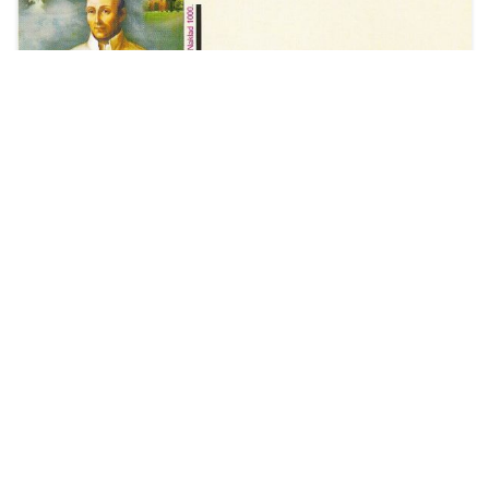
ze zbiorów prywatnych: kartka pocztowa
kolekcjonerska - materiały promujące. ...
LICHEŃ STARY