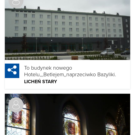
To budynek nowego
Hotelu,,,Betlejem,,naprzeciwko Bazyliki.
LICHEŃ STARY