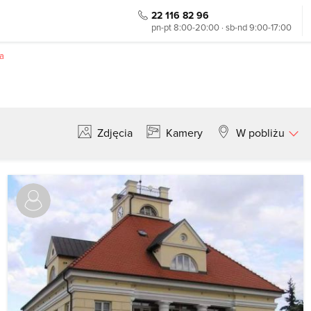
22 116 82 96
pn-pt 8:00-20:00 · sb-nd 9:00-17:00
ca
Zdjęcia
Kamery
W pobliżu
Szukaj