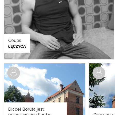
Coups
ŁĘCZYCA
Diabeł Boruta jest
przedstawiany bardzo
Zaraz po 