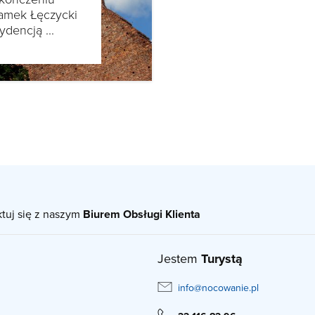
amek Łęczycki
ydencją ...
ktuj się z naszym
Biurem Obsługi Klienta
Jestem
Turystą
info@nocowanie.pl