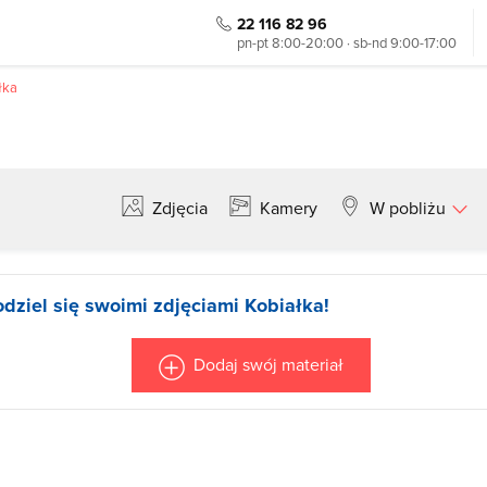
22 116 82 96
pn-pt 8:00-20:00 · sb-nd 9:00-17:00
łka
Zdjęcia
Kamery
W pobliżu
Szukaj
odziel się swoimi zdjęciami Kobiałka!
Dodaj swój materiał