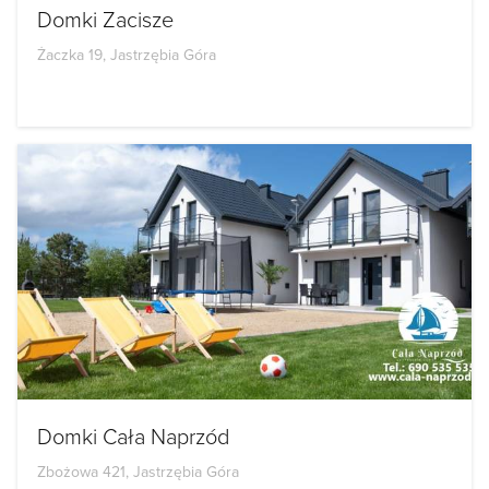
Domki Zacisze
Żaczka 19, Jastrzębia Góra
Domki Cała Naprzód
Zbożowa 421, Jastrzębia Góra