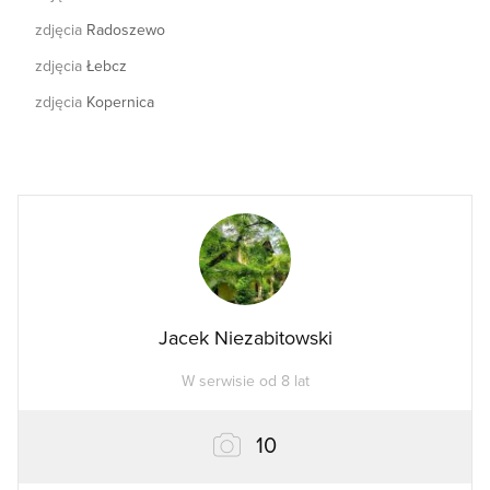
zdjęcia
Radoszewo
zdjęcia
Łebcz
zdjęcia
Kopernica
Jacek Niezabitowski
W serwisie od 8 lat
zdjęć
10