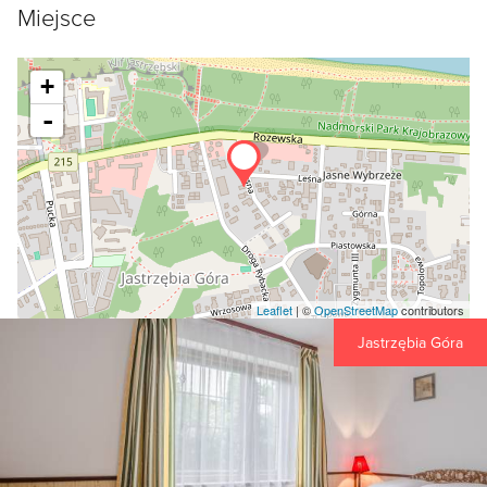
Miejsce
+
-
Leaflet
| ©
OpenStreetMap
contributors
Jastrzębia Góra