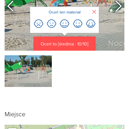
Poprzedni
Zamknij
Oceń ten materiał
Oceń to [średnia : 10/10]
Miejsce