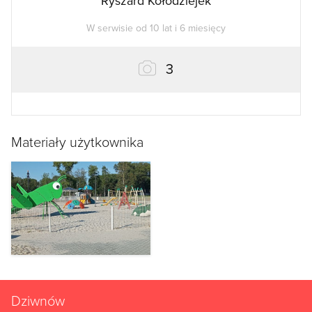
Ryszard Kołodziejek
W serwisie od 10 lat i 6 miesięcy
zdjęcia
3
Materiały użytkownika
Dziwnów