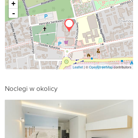
+
-
Leaflet
| ©
OpenStreetMap
contributors
Noclegi w okolicy