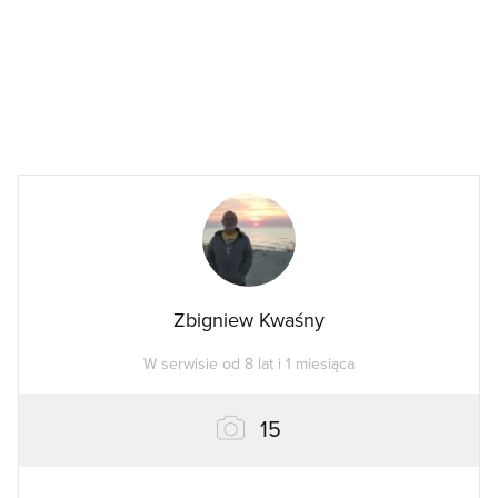
Zbigniew Kwaśny
W serwisie od 8 lat i 1 miesiąca
zdjęć
15