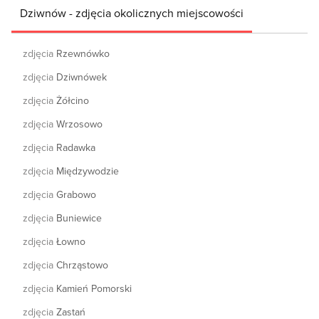
Dziwnów - zdjęcia okolicznych miejscowości
zdjęcia
Rzewnówko
zdjęcia
Dziwnówek
zdjęcia
Żółcino
zdjęcia
Wrzosowo
zdjęcia
Radawka
zdjęcia
Międzywodzie
zdjęcia
Grabowo
zdjęcia
Buniewice
zdjęcia
Łowno
zdjęcia
Chrząstowo
zdjęcia
Kamień Pomorski
zdjęcia
Zastań