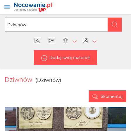
Dodaj swój materiał
Dziwnów
(Dziwnów)
Skomentuj