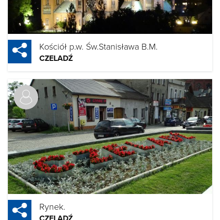
Kościół p.w. Św.Stanisława B.M.
CZELADŹ
Rynek.
CZELADŹ