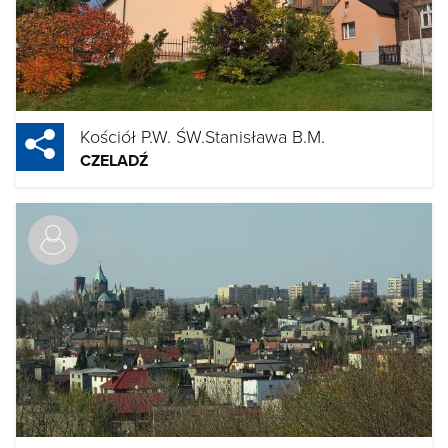
Kościół P.W. ŚW.Stanisława B.M.
CZELADŹ