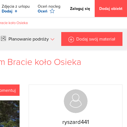
Zdjęcia z urlopu
Oceń nocleg
Zaloguj się
Dodaj obiekt
+
Dodaj
Oceń
racie koło Osieka
Planowanie podróży
Dodaj swój materiał
m Bracie koło Osieka
omentuj
ryszard441