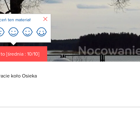
Zamknij
ceń ten materiał
o [średnia : 10/10]
acie koło Osieka