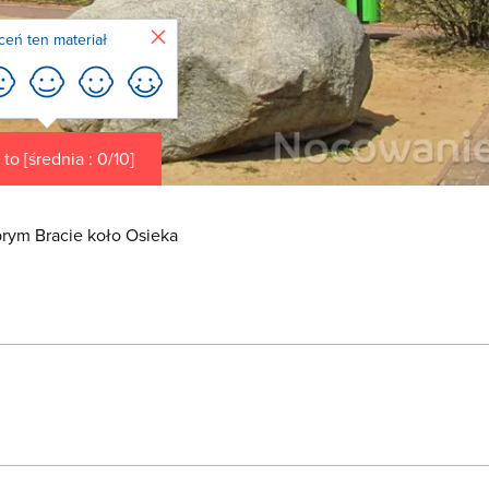
Zamknij
ceń ten materiał
to [średnia : 0/10]
rym Bracie koło Osieka