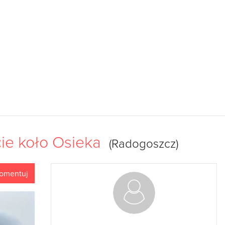
cie koło Osieka
(Radogoszcz)
omentuj