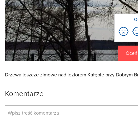
O
Oceń t
Drzewa jeszcze zimowe nad jeziorem Kałębie przy Dobrym Br
Komentarze