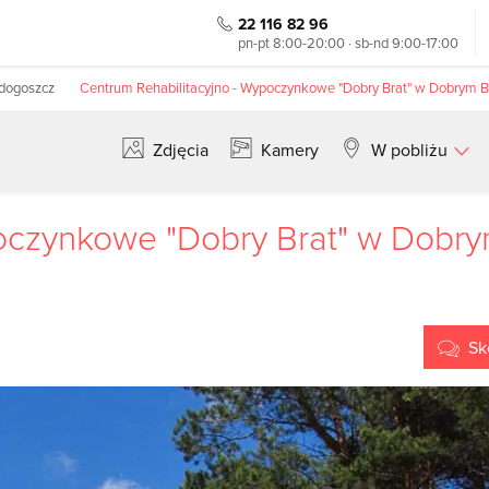
22 116 82 96
pn-pt 8:00-20:00 · sb-nd 9:00-17:00
adogoszcz
Centrum Rehabilitacyjno - Wypoczynkowe "Dobry Brat" w Dobrym B
Zdjęcia
Kamery
W pobliżu
Szukaj
oczynkowe "Dobry Brat" w Dobry
Sk