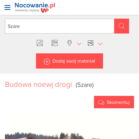
Dodaj swój materiał
Budowa noewj drogi
(Szare)
Skomentuj