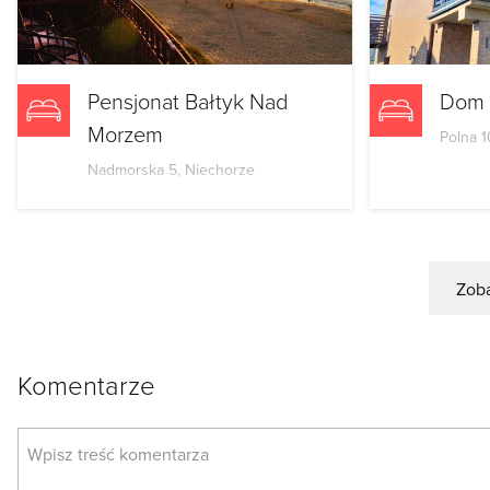
Pensjonat Bałtyk Nad
Dom 
Morzem
Polna 1
Nadmorska 5, Niechorze
Zoba
Komentarze