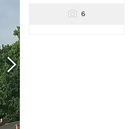
zdjęć
6
Następny