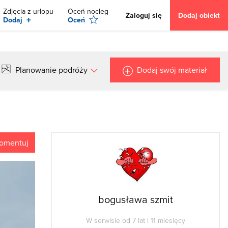
Zdjęcia z urlopu
Oceń nocleg
Zaloguj się
Dodaj obiekt
+
Dodaj
Oceń
Planowanie podróży
Dodaj swój materiał
omentuj
bogusława szmit
W serwisie od 7 lat i 11 miesięcy