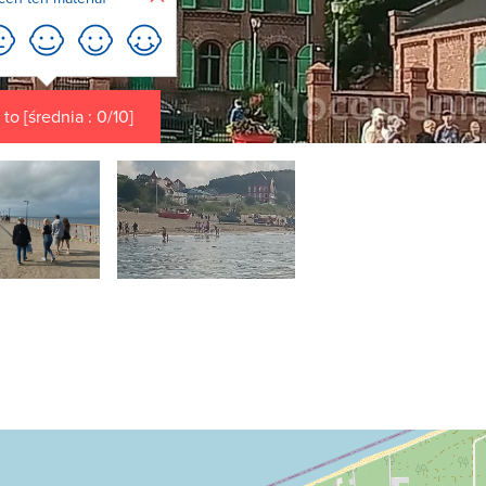
to [średnia : 0/10]