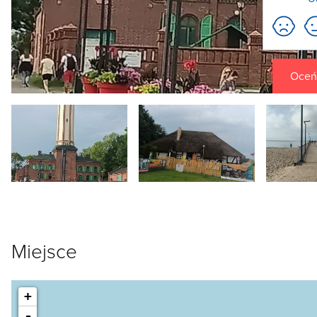
Oceń 
Miejsce
+
-