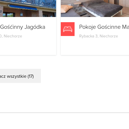
Gośćinny Jagódka
Pokoje Gościnne M
0, Niechorze
Rybacka 3, Niechorze
cz wszystkie (17)