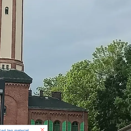
Zamknij
ceń ten materiał