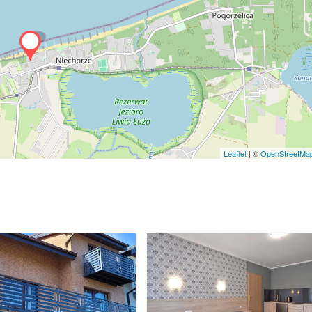
Leaflet
| ©
OpenStreetMa