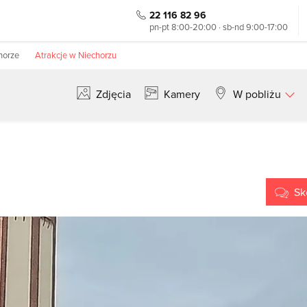
22 116 82 96
pn-pt 8:00-20:00 · sb-nd 9:00-17:00
horze
Atrakcje w Niechorzu
Zdjęcia
Kamery
W pobliżu
Szukaj
Sk