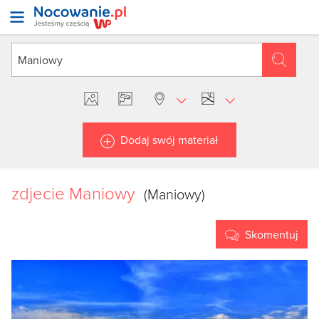
Dodaj swój materiał
zdjecie Maniowy
(Maniowy)
Skomentuj