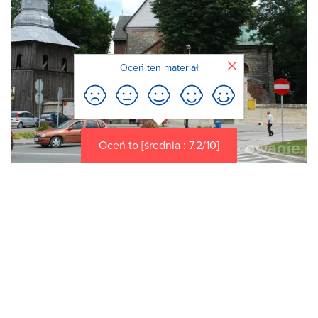
Zamknij
Oceń ten materiał
Oceń to [średnia : 7.2/10]