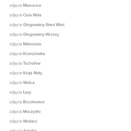
zdjęcia
Mianocice
zdjęcia
Cisia Wola
zdjęcia
Głogowiany-Stara Wieś
zdjęcia
Głogowiany-Wrzosy
zdjęcia
Małoszów
zdjęcia
Krzeszówka
zdjęcia
Tochołów
zdjęcia
Książ Mały
zdjęcia
Wolica
zdjęcia
Łazy
zdjęcia
Boczkowice
zdjęcia
Moczydło
zdjęcia
Wodacz
zdjęcia
Antolka