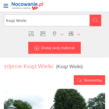
Dodaj swój materiał
zdjecie Książ Wielki
(Książ Wielki)
Skomentuj