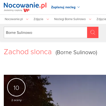
Zaplanuj nocleg
Nocowanie.pl
Zdjęcia
Noclegi Borne Sulinowo
Zdjęci
Zachod slonca
(Borne Sulinowo)
10
2
oceny