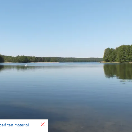
Zamknij
ceń ten materiał