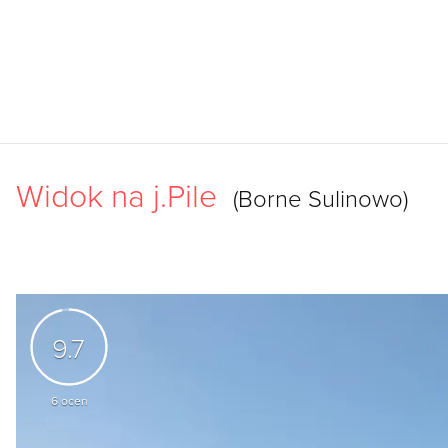
Widok na j.Pile
(Borne Sulinowo)
9.7
6
ocen