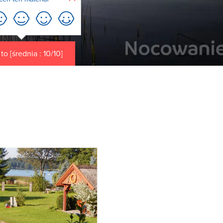
o [średnia : 10/10]