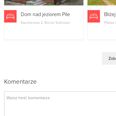
Dom nad jeziorem Pile
Bliże
Kasztanowa 2, Borne Sulinowo
Piława 
Zoba
Komentarze