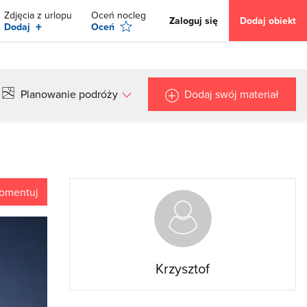
Zdjęcia z urlopu
Oceń nocleg
Zaloguj się
Dodaj obiekt
+
Dodaj
Oceń
Planowanie podróży
Dodaj swój materiał
omentuj
Krzysztof