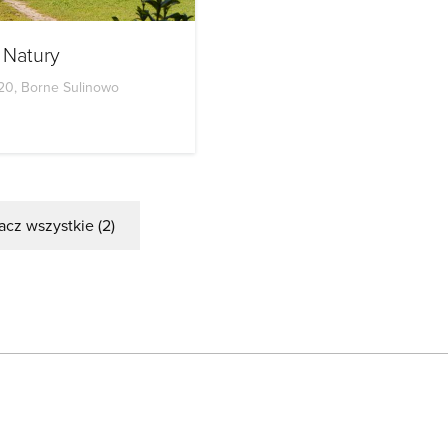
j Natury
20, Borne Sulinowo
cz wszystkie (2)