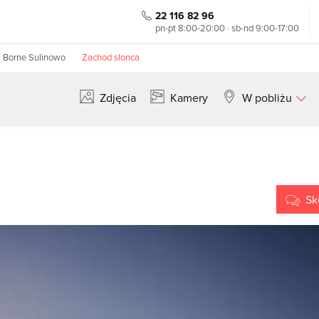
22 116 82 96
pn-pt 8:00-20:00 · sb-nd 9:00-17:00
a Borne Sulinowo
Zachod slonca
Zdjęcia
Kamery
W pobliżu
Szukaj
Sk