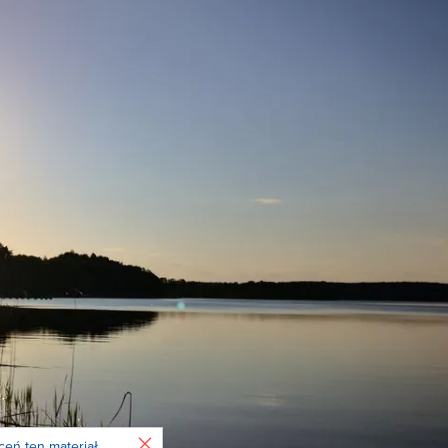
Zamknij
ceń ten materiał