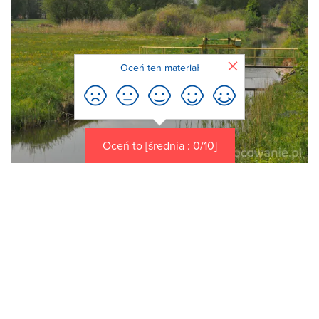
Zamknij
Oceń ten materiał
Oceń to [średnia : 0/10]