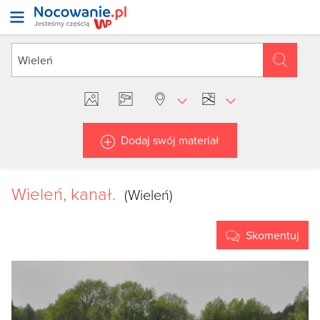
Dodaj swój materiał
Wieleń, kanał.
(Wieleń)
Skomentuj