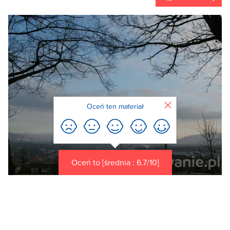
Zamknij
Oceń ten materiał
Oceń to [średnia : 6.7/10]