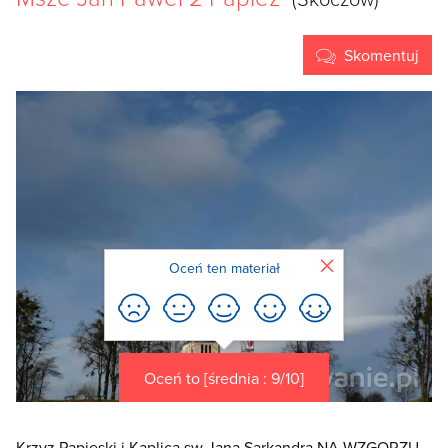
Skomentuj
Zamknij
Oceń ten materiał
Oceń to [średnia : 9/10]
Krzyz Papieski i Kaplica sw Jana Sarkandra NA WZGORZU