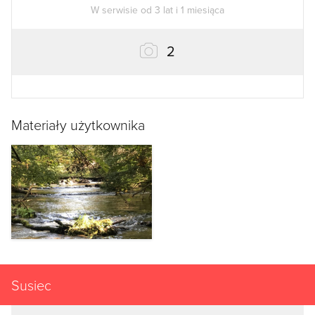
W serwisie od 3 lat i 1 miesiąca
zdjęcia
2
Materiały użytkownika
Susiec