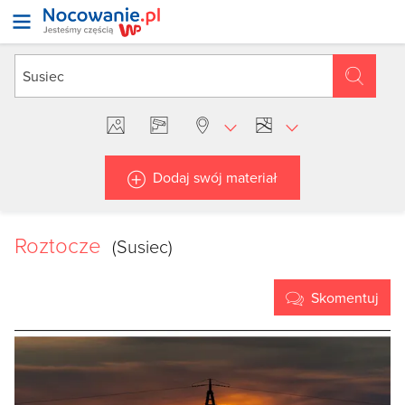
Dodaj swój materiał
Roztocze
(Susiec)
Skomentuj