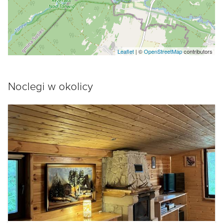
Leaflet
| ©
OpenStreetMap
contributors
Noclegi w okolicy