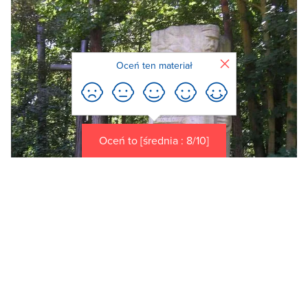
Zamknij
Oceń ten materiał
Oceń to [średnia : 8/10]