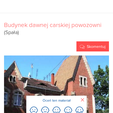
Budynek dawnej carskiej powozowni
(Spała)
Skomentuj
Zamknij
Oceń ten materiał