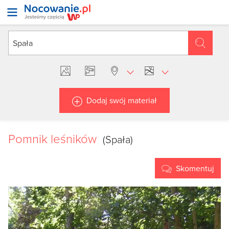
Dodaj swój materiał
Pomnik leśników
(Spała)
Skomentuj