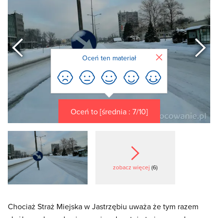
Poprzedni
Zamknij
Oceń ten materiał
Oceń to [średnia : 7/10]
zobacz więcej
(6)
Chociaż Straż Miejska w Jastrzębiu uważa że tym razem