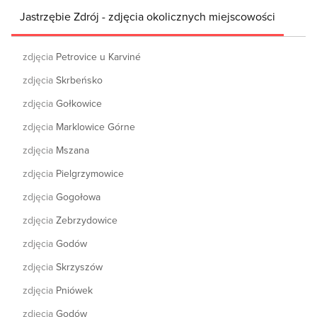
Jastrzębie Zdrój - zdjęcia okolicznych miejscowości
zdjęcia
Petrovice u Karviné
zdjęcia
Skrbeńsko
zdjęcia
Gołkowice
zdjęcia
Marklowice Górne
zdjęcia
Mszana
zdjęcia
Pielgrzymowice
zdjęcia
Gogołowa
zdjęcia
Zebrzydowice
zdjęcia
Godów
zdjęcia
Skrzyszów
zdjęcia
Pniówek
zdjęcia
Godów