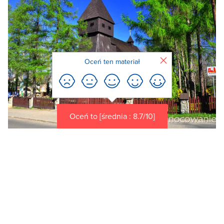
Zamknij
Oceń ten materiał
Oceń to [średnia : 8.7/10]